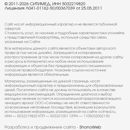
© 2011-2026 СИТИМЕД, ИНН 5032219820
Лицензия Л041-01162-50/00367039 от 25.05.2011
Сайт носит информационный характер и не является публичной
офертой.
Стоимость услуг, их наличие и подробные характеристики уточняйте
у представителей КомфортМед, используя средства связи,
указанные на Сайте
Все материалы данного сайта являются объектами авторского
права (в том числе дизайн). Запрещается копирование,
распространение (в том числе путем копирования на другие сайты
и ресурсы в Интернете) или любое иное использование
информации и объектов без предварительного письменного
согласия правообладателя. Указание ссылки на источник
информации является обязательным.
Материалы, размещенные на данной странице, носят
информационный характер и предназначены для образовательных
целей. Посетители сайта не должны использовать их в качестве
медицинских рекомендаций. Определение диагноза и выбор
методики лечения остается исключительной прерогативой вашего
лечащего врача! ООО «Ситимед» не несёт ответственности
за возможные негативные последствия, возникшие в результате
использования информации, размещенной на сайте ocimed.ru.
ИНН — 5032219820 КПП — 503201001 ОГРН — 1105032002140
Разработка и продвижение сайта -
ShonoWeb