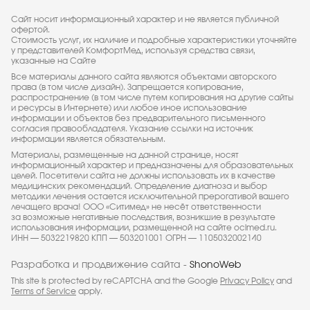
Сайт носит информационный характер и не является публичной
офертой.
Стоимость услуг, их наличие и подробные характеристики уточняйте
у представителей КомфортМед, используя средства связи,
указанные на Сайте
Все материалы данного сайта являются объектами авторского
права (в том числе дизайн). Запрещается копирование,
распространение (в том числе путем копирования на другие сайты
и ресурсы в Интернете) или любое иное использование
информации и объектов без предварительного письменного
согласия правообладателя. Указание ссылки на источник
информации является обязательным.
Материалы, размещенные на данной странице, носят
информационный характер и предназначены для образовательных
целей. Посетители сайта не должны использовать их в качестве
медицинских рекомендаций. Определение диагноза и выбор
методики лечения остается исключительной прерогативой вашего
лечащего врача! ООО «Ситимед» не несёт ответственности
за возможные негативные последствия, возникшие в результате
использования информации, размещенной на сайте ocimed.ru.
ИНН — 5032219820 КПП — 503201001 ОГРН — 1105032002140
Разработка и продвижение сайта -
ShonoWeb
This site is protected by reCAPTCHA and the Google
Privacy Policy
and
Terms of Service
apply.